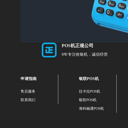
POS机正规公司
8年专注收银机，诚信经营
申请指南
银联POS机
售后服务
拉卡拉POS机
联系我们
银联POS机
海科融通POS机