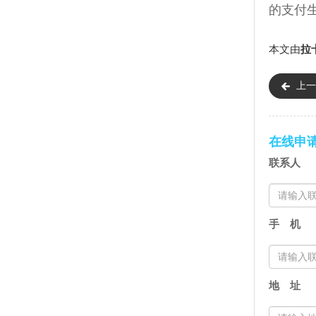
的支付
本文由
拉
上一
在线申
联系人
手 机
地 址