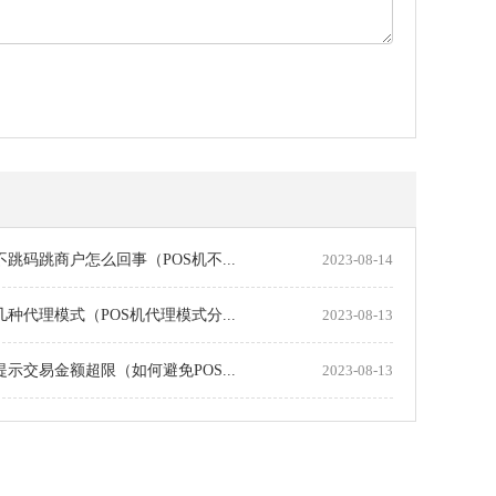
机不跳码跳商户怎么回事（POS机不...
2023-08-14
机几种代理模式（POS机代理模式分...
2023-08-13
机提示交易金额超限（如何避免POS...
2023-08-13