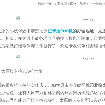
阅读: 989 文章来源：网络 作者：拉卡拉POS机 时
太原的小伙伴还不清楚太原
拉卡拉POS机
的办理地址，太
机
。其实，在太原申请办理自己的拉卡拉也不困难，只要
在后期做好维修保养工作就行了，欢迎卡友们争相办理拉卡
原拉卡拉POS机地址
很多拉卡拉的实体店，比如太原市杏花岭区桃园北路太
拉办理点；还有太原市万柏林区南内环西街纺织苑(B区)西
街20号也能办理拉卡拉POS机。太原的卡友们可以去这些