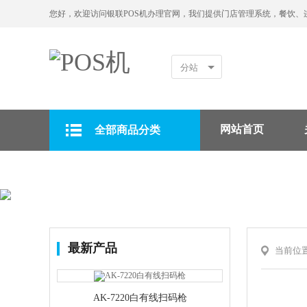
您好，欢迎访问银联POS机办理官网，我们提供门店管理系统，餐饮、
分站
网站首页
全部商品分类
拉卡拉POS机
最新产品
当前位
AK-7220白有线扫码枪