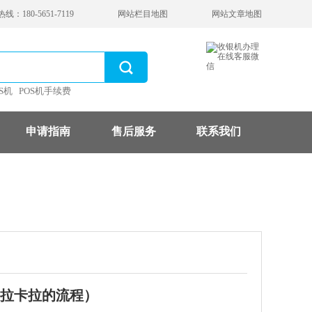
：180-5651-7119
网站栏目地图
网站文章地图
S机
POS机手续费
申请指南
售后服务
联系我们
理拉卡拉的流程）