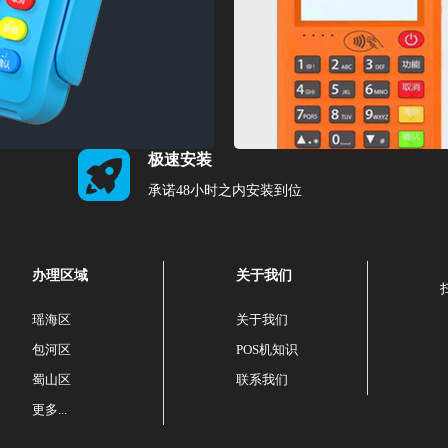
极速安装
承诺48小时之内安装到位
办理区域
关于我们
瑶海区
关于我们
包河区
POS机知识
蜀山区
联系我们
更多...