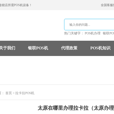
连锁店所需POS机设备！
全国客服热线
热门关键字：
POS机办理
银联PO
关于我们
银联POS机
代理政策
POS机知识
支付公司
POS机费率
信用卡
置：
首页
>
拉卡拉POS机
太原在哪里办理拉卡拉（太原办