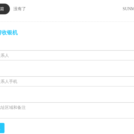
篇
没有了
SUN
请收银机
取