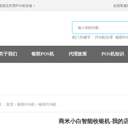
连锁店所需POS机设备！
全国客服热线
热门关键字：
POS机办理
银联PO
关于我们
银联POS机
代理政策
POS机知识
支付公司
POS机费率
信用卡
置：
首页
>
银联POS机
>
银联POS机
商米小白智能收银机-我的