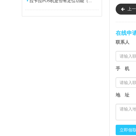
▪
拉卡拉POS机是否有定位功能（...
上一
在线申
联系人
手 机
地 址
立即领