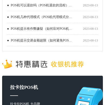
● POS机可以退款吗（POS机退款的流程）...
2023-08-13
● POS机几种代理模式（POS机代理模式分...
2023-08-13
● POS机提示有作弊嫌疑（如何应对POS机...
2023-08-13
● POS机提示交易金额超限（如何避免POS...
2023-08-13
拉卡拉POS机
拉卡拉POS机 大品牌