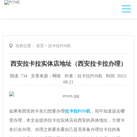
当前位置：
首页
>
拉卡拉POS机
西安拉卡拉实体店地址（西安拉卡拉办理）
阅读: 734 文章来源：网络 作者：拉卡拉POS机 时间: 2023-
08-21
如果有西安的卡友们想要办理
拉卡拉POS机
，却不知道该去哪
里办理，本文会提供拉卡拉实体店在西安的具体地址，方便卡
友们去办理。办理之前要先看自己是否具备办理拉卡拉的条