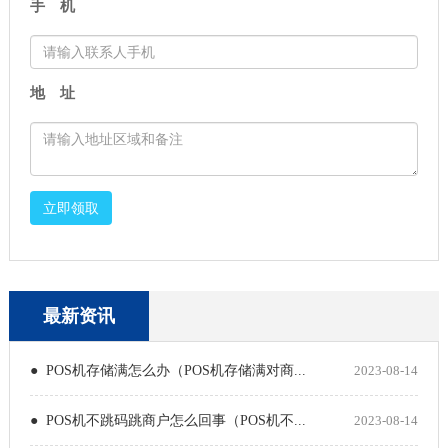
手 机
地 址
立即领取
最新资讯
● POS机存储满怎么办（POS机存储满对商...
2023-08-14
● POS机不跳码跳商户怎么回事（POS机不...
2023-08-14