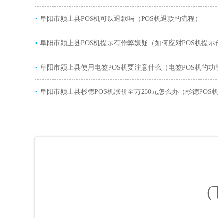
▪
阜阳市颍上县POS机可以退款吗（POS机退款的流程）
▪
阜阳市颍上县POS机提示有作弊嫌疑（如何应对POS机提示
▪
疑）
阜阳市颍上县使用电签POS机要注意什么（电签POS机的功
▪
阜阳市颍上县杉德POS机涨价至万260元怎么办（杉德POS
涨原因）