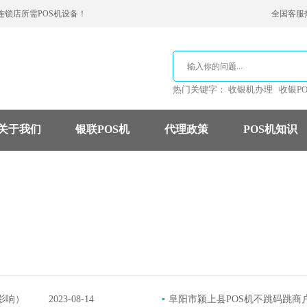
连锁店所需POS机设备！
全国客服热线
热门关键字：
收银机办理
收银P
关于我们
银联POS机
代理政策
POS机知识
支付公司
POS机费率
信用卡
影响）
2023-08-14
▪
阜阳市颍上县POS机不跳码跳商