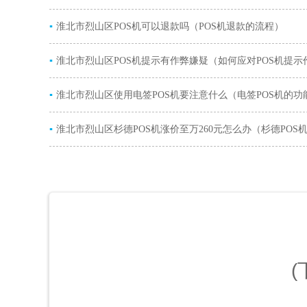
▪
淮北市烈山区POS机可以退款吗（POS机退款的流程）
▪
淮北市烈山区POS机提示有作弊嫌疑（如何应对POS机提示
▪
疑）
淮北市烈山区使用电签POS机要注意什么（电签POS机的功
▪
淮北市烈山区杉德POS机涨价至万260元怎么办（杉德POS
涨原因）