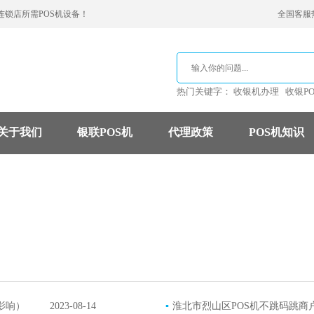
连锁店所需POS机设备！
全国客服热线
热门关键字：
收银机办理
收银P
关于我们
银联POS机
代理政策
POS机知识
支付公司
POS机费率
信用卡
影响）
2023-08-14
▪
淮北市烈山区POS机不跳码跳商