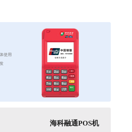
体使用
发
海科融通POS机