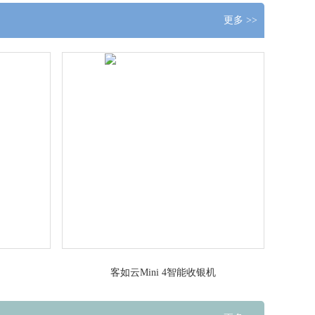
更多 >>
客如云Mini 4智能收银机