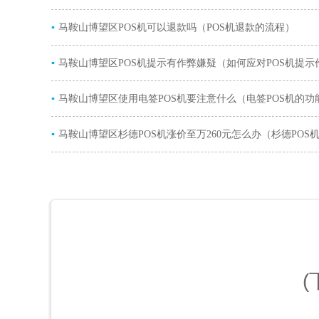
▪
马鞍山博望区POS机可以退款吗（POS机退款的流程）
▪
马鞍山博望区POS机提示有作弊嫌疑（如何应对POS机提示
▪
疑）
马鞍山博望区使用电签POS机要注意什么（电签POS机的功
▪
马鞍山博望区杉德POS机涨价至万260元怎么办（杉德POS
涨原因）