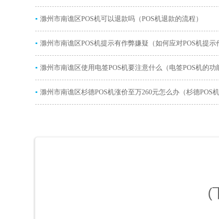
▪
滁州市南谯区POS机可以退款吗（POS机退款的流程）
▪
滁州市南谯区POS机提示有作弊嫌疑（如何应对POS机提示
▪
疑）
滁州市南谯区使用电签POS机要注意什么（电签POS机的功
▪
滁州市南谯区杉德POS机涨价至万260元怎么办（杉德POS
涨原因）