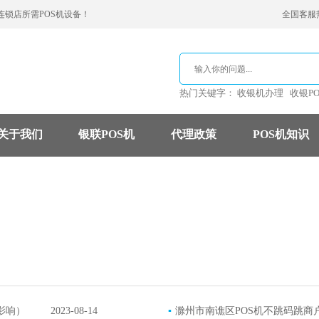
连锁店所需POS机设备！
全国客服热线
热门关键字：
收银机办理
收银P
关于我们
银联POS机
代理政策
POS机知识
支付公司
POS机费率
信用卡
影响）
2023-08-14
▪
滁州市南谯区POS机不跳码跳商