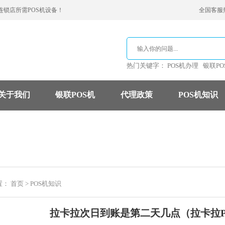
连锁店所需POS机设备！
全国客服热线
热门关键字：
POS机办理
银联PO
关于我们
银联POS机
代理政策
POS机知识
支付公司
POS机费率
信用卡
置：
首页
>
POS机知识
拉卡拉次日到账是第二天几点（拉卡拉P