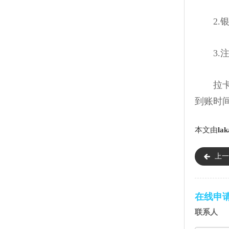
2.银
3.注
拉卡拉
到账时
本文由
lak
上一
账）
在线申
联系人