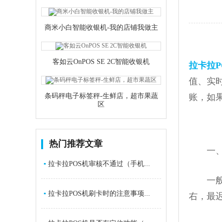
商米小白智能收银机-我的店铺我做主
客如云OnPOS SE 2C智能收银机
拉卡拉P
值、实
条码秤电子标签秤-生鲜店，超市果蔬
账，如
区
热门推荐文章
一、拉
▪
拉卡拉POS机审核不通过（手机...
一般拉
▪
拉卡拉POS机刷卡时的注意事项...
右，最