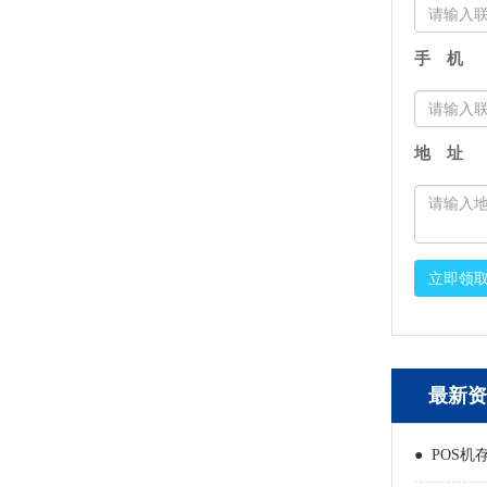
手 机
地 址
立即领
最新资
● POS机