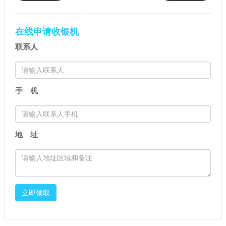
到账是第二天几点（拉卡拉POS
说要刷满一万（POS机刷卡一万
机次日到账时间）
的原因）
在线申请收银机
联系人
手 机
地 址
立即领取