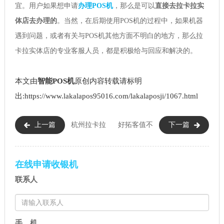
宜。用户如果想申请
办理POS机
，那么是可以
直接去拉卡拉实
体店去办理的
。当然，在后期使用POS机的过程中，如果机器
遇到问题，或者有关与POS机其他方面不明白的地方，那么拉
卡拉实体店的专业客服人员，都是积极给与回应和解决的。
本文由
智能POS机
原创内容转载请标明
出:https://www.lakalapos95016.com/lakalaposji/1067.html
上一篇
杭州拉卡拉
好拓客值不
下一篇
在哪办理（杭州拉卡拉办理流
值得相信（好拓客非常靠谱）
程）
在线申请收银机
联系人
手 机