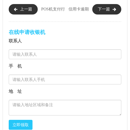
上一篇
POS机支付行
信用卡逾期
下一篇
业的现状（POS机支付行业套路
如何办理停息挂账（联系银行
与机会并存）
信用卡逾期停息挂账）
在线申请收银机
联系人
手 机
地 址
立即领取