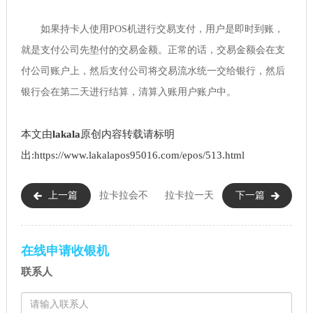
如果持卡人使用POS机进行交易支付，用户是即时到账，
就是支付公司先垫付的交易金额。正常的话，交易金额会在支
付公司账户上，然后支付公司将交易流水统一交给银行，然后
银行会在第二天进行结算，清算入账用户账户中。
本文由
lakala
原创内容转载请标明
出:https://www.lakalapos95016.com/epos/513.html
上一篇
拉卡拉会不
拉卡拉一天
下一篇
会吞钱（拉卡拉POS机刷卡会吞
只能到账5万吗（拉卡拉一天刷
钱吗）
多少合适）
在线申请收银机
联系人