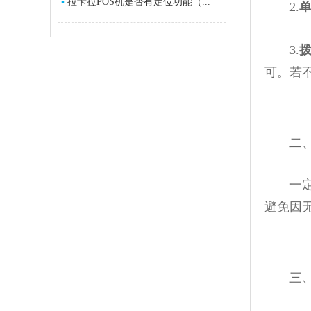
▪
拉卡拉POS机是否有定位功能（...
2.
3.
可。若
二、停
一定程
避免因
三、