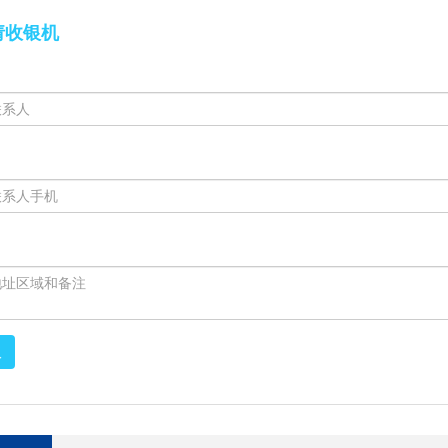
请收银机
取