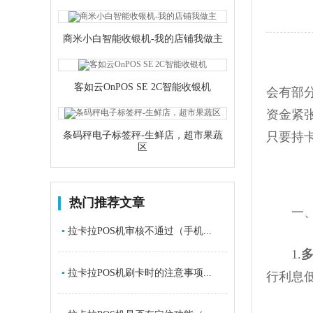
商米小白智能收银机-我的店铺我做主
客如云OnPOS SE 2C智能收银机
会有部
资金紧
条码秤电子标签秤-生鲜店，超市果蔬
只要持
区
热门推荐文章
一、信
▪
拉卡拉POS机审核不通过（手机...
1.
▪
拉卡拉POS机刷卡时的注意事项...
行利息