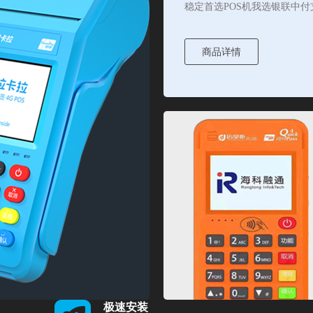
稳定首选POS机我选银联中付
商品详情
极速安装