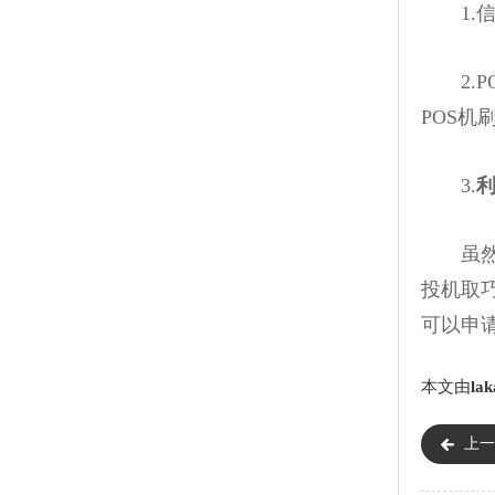
1.信
2.P
POS机
3.
利
虽然说
投机取
可以申
本文由
lak
上一
吗）