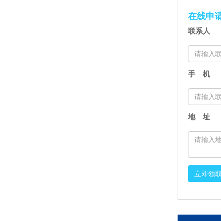
在线申
联系人
手 机
地 址
立即领