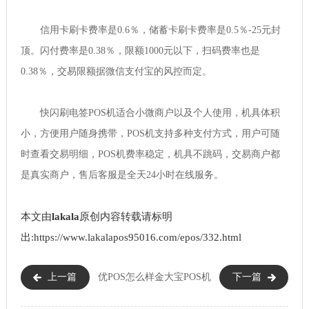
信用卡刷卡费率是0.6％，储蓄卡刷卡费率是0.5％-25元封
顶。闪付费率是0.38％，限额1000元以下，扫码费率也是
0.38％，交易限额据微信支付宝的风控而定。
快闪刷电签POS机适合小微商户以及个人使用，机具体积
小，方便用户随身携带，POS机支持多种支付方式，用户可随
时查看交易明细，POS机费率稳定，机具不跳码，交易商户都
是真实商户，售后客服是全天24小时在线服务。
本文由
lakala
原创内容转载请标明
出:https://www.lakalapos95016.com/epos/332.html
上一篇
优POS怎么样
金大宝POS机
下一篇
（优POS机正规吗）
怎么样（金大宝POS机安全吗）