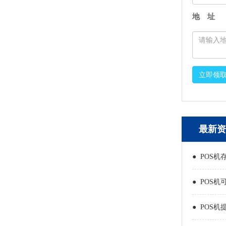
地 址
立即领
最新资
● POS机
● POS机
● POS机