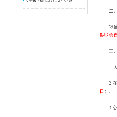
▪
拉卡拉POS机是否有定位功能（...
二、银
银盛宝p
银联会
三、如
1.联
2.在
日
）。
3.必