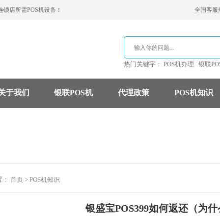
连锁店所需POS机设备！
全国客服热线
热门关键字：
POS机办理
银联PO
关于我们
银联POS机
代理政策
POS机知识
支付公司
POS机费率
信用卡
置：
首页
>
POS机知识
银盛宝POS399如何返还（为