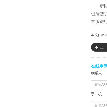
所以说
也清楚
客服进
本文由
lak
上一
理）
在线申
联系人
手 机