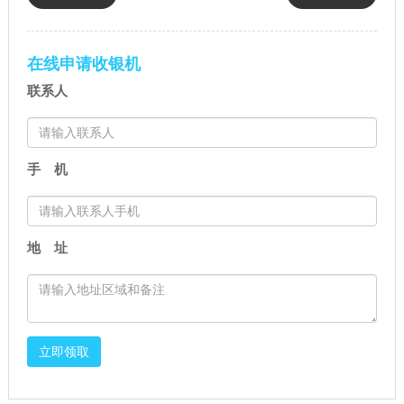
照有效期（POS机支付牌照怎么
台POS机（多办理POS机的好
续牌）
处）
在线申请收银机
联系人
手 机
地 址
立即领取