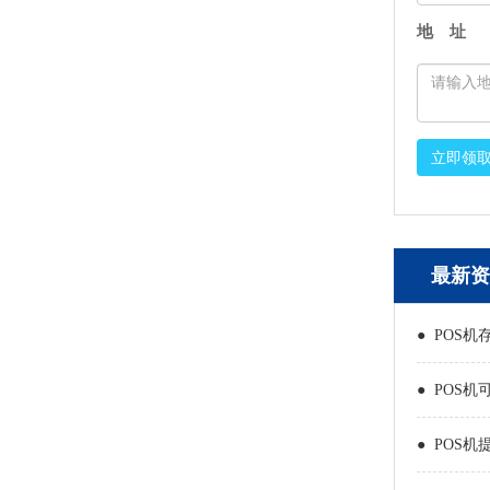
地 址
立即领
最新资
● POS机
● POS机
● POS机