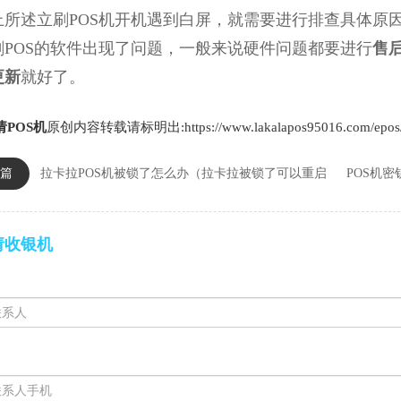
述立刷POS机开机遇到白屏，就需要进行排查具体原因
刷POS的软件出现了问题，一般来说硬件问题都要进行
售
更新
就好了。
请POS机
原创内容转载请标明出:https://www.lakalapos95016.com/epos/
篇
拉卡拉POS机被锁了怎么办（拉卡拉被锁了可以重启
POS机
请收银机