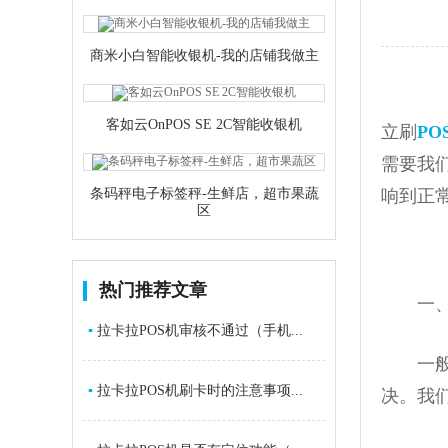
商米小白智能收银机-我的店铺我做主
客如云OnPOS SE 2C智能收银机
立刷
PO
需要我
条码秤电子标签秤-生鲜店，超市果蔬
响到正
区
热门推荐文章
一、立
▪
拉卡拉POS机审核不通过（手机...
一般立
▪
拉卡拉POS机刷卡时的注意事项...
决。我