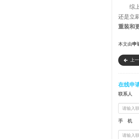
综上所
还是立
重装和
本文由
申
上一
机器）
在线申
联系人
手 机