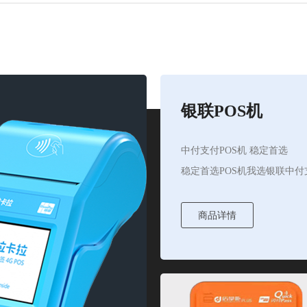
银联POS机
中付支付POS机 稳定首选
稳定首选POS机我选银联中付
商品详情