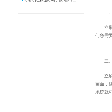
▪
拉卡拉POS机是否有定位功能（...
二、立
立刷P
们急需
三、立
立刷P
画面，
系统就