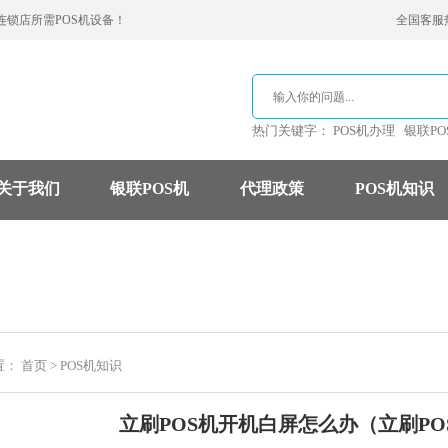
连锁店所需POS机设备！
全国客服热线
热门关键字：
POS机办理
银联PO
关于我们
银联POS机
代理政策
POS机知识
支付公司
POS机费率
信用卡
置：
首页
>
POS机知识
立刷POS机开机白屏怎么办（立刷P