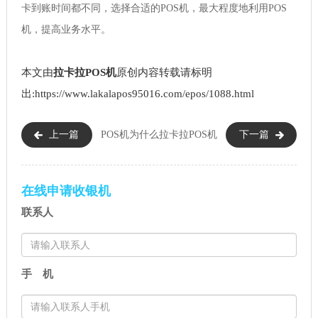
卡到账时间都不同，选择合适的POS机，最大程度地利用POS
机，提高业务水平。
本文由
拉卡拉POS机
原创内容转载请标明
出:https://www.lakalapos95016.com/epos/1088.html
上一篇
POS机为什么
拉卡拉POS机
下一篇
会冲正失败（怎么避免POS机冲
被锁了怎么办（拉卡拉被锁了
正）
可以重启机器）
在线申请收银机
联系人
手 机