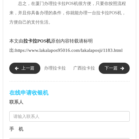
总之，在厦门办理拉卡拉POS机很方便，只要你按照流程
来，并且你具备办理的条件，你就能办理一台拉卡拉POS机，
方便自己的支付生活。
本文由
拉卡拉POS机
原创内容转载请标明
出:https://www.lakalapos95016.com/lakalaposji/1183.html
上一篇
办理拉卡拉
广西拉卡拉
下一篇
POS机收不收费（办理拉卡拉
实体店（广西在哪办理拉卡
POS机要交押金）
拉）
在线申请收银机
联系人
手 机