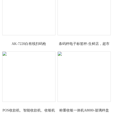
AK-7220白有线扫码枪
条码秤电子标签秤-生鲜店，超市
果蔬区
POS收款机、智能收款机、收银机
称重收银一体机A8000-玻璃秤盘