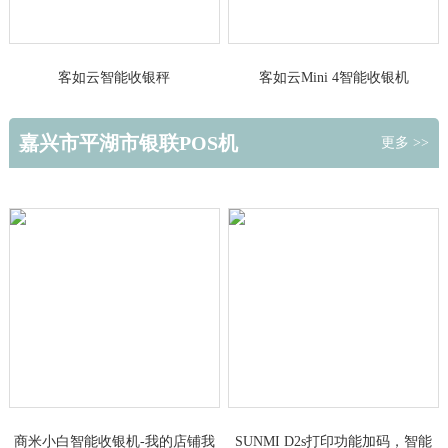
客如云智能收银秤
客如云Mini 4智能收银机
嘉兴市平湖市银联POS机
更多 >>
商米小白智能收银机-我的店铺我
SUNMI D2s打印功能加码，智能