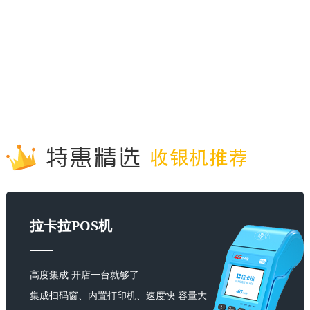
拉卡拉POS机
高度集成 开店一台就够了
集成扫码窗、内置打印机、速度快 容量大