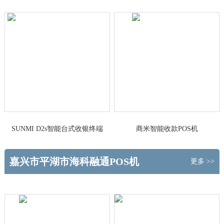
做主
台式收银终端
SUNMI D2s智能台式收银终端
商米智能收款POS机
嘉兴市平湖市海科融通POS机
更多 >>