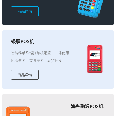
商品详情
银联POS机
智能移动终端打印机配置，一体使用
彩票售卖、零售专卖、农贸批发
商品详情
海科融通POS机