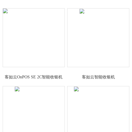
客如云OnPOS SE 2C智能收银机
客如云智能收银机