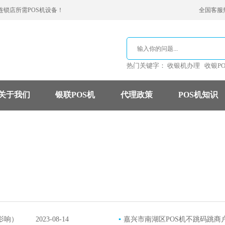
连锁店所需POS机设备！
全国客服热线
热门关键字：
收银机办理
收银P
关于我们
银联POS机
代理政策
POS机知识
支付公司
POS机费率
信用卡
影响）
2023-08-14
▪
嘉兴市南湖区POS机不跳码跳商