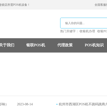
连锁店所需POS机设备！
全国客服热线
热门关键字：
收银机办理
收银P
关于我们
银联POS机
代理政策
POS机知识
支付公司
POS机费率
信用卡
影响）
2023-08-14
▪
杭州市西湖区POS机不跳码跳商