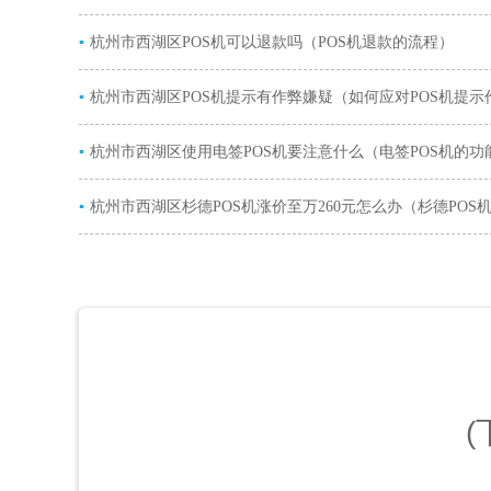
▪
杭州市西湖区POS机可以退款吗（POS机退款的流程）
▪
杭州市西湖区POS机提示有作弊嫌疑（如何应对POS机提示
▪
疑）
杭州市西湖区使用电签POS机要注意什么（电签POS机的功
▪
杭州市西湖区杉德POS机涨价至万260元怎么办（杉德POS
涨原因）