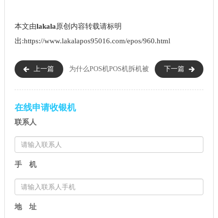
本文由
lakala
原创内容转载请标明
出:https://www.lakalapos95016.com/epos/960.html
上一篇
为什么POS机
POS机拆机被
下一篇
显示低压保护（POS机显示低压
锁定了怎么办（POS机为什么锁
保护怎么办）
定）
在线申请收银机
联系人
手 机
地 址