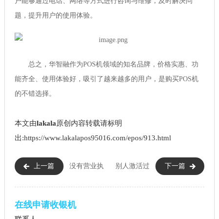
户能够通过电话、网络等方式进行咨询与维修，及时解决问
题，提升用户的使用体验。
总之，华智融作为POS机领域的知名品牌，价格实惠、功
能齐全、使用体验好，吸引了越来越多的用户，是购买POS机
的不错选择。
本文由
lakala
原创内容转载请标明
出:https://www.lakalapos95016.com/epos/913.html
上一篇
没有营业执
别人激活过
下一篇
照可以开通POS机吗（没有营业
的POS机还能用吗（帮别人激活
执照怎么办理POS机）
POS机有风险吗）
在线申请收银机