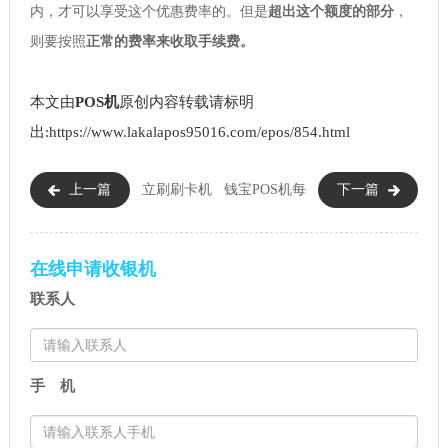
内，才可以享受这个优惠费率的。但是
超出这个额度的部分
，
则要按照
正常的费率来收取手续费。
本文由
POS机
原创内容转载请标明
出:https://www.lakalapos95016.com/epos/854.html
上一篇
立刷刷卡机
钱宝POS机每
下一篇
通讯费36元（立刷收取通讯费
日限额（钱宝POS机的日刷卡总
的原因）
次数）
在线申请收银机
联系人
手 机