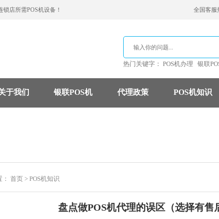
连锁店所需POS机设备！
全国客服热线
热门关键字：
POS机办理
银联PO
关于我们
银联POS机
代理政策
POS机知识
支付公司
POS机费率
信用卡
置：
首页
>
POS机知识
盘点做POS机代理的误区（选择有售