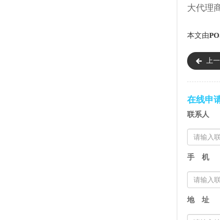
大代理
本文由
PO
上一
到账）
在线申
联系人
手 机
地 址