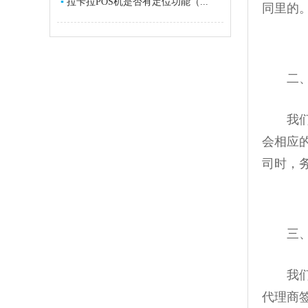
▪
拉卡拉POS机是否有定位功能（...
同里的
二、
我们都
会相应
司时，
三、
我们的
代理商