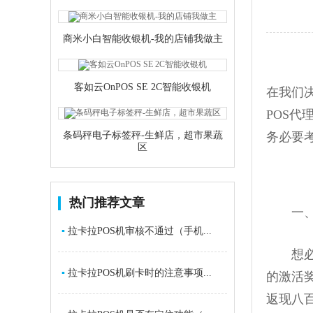
商米小白智能收银机-我的店铺我做主
客如云OnPOS SE 2C智能收银机
在我们
POS
条码秤电子标签秤-生鲜店，超市果蔬
务必要
区
热门推荐文章
一、
▪
拉卡拉POS机审核不通过（手机...
想必做
▪
拉卡拉POS机刷卡时的注意事项...
的激活
返现八