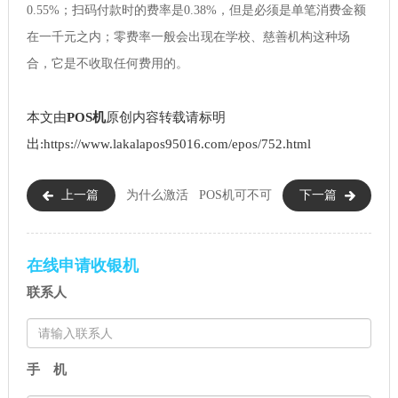
0.55%；扫码付款时的费率是0.38%，但是必须是单笔消费金额
在一千元之内；零费率一般会出现在学校、慈善机构这种场
合，它是不收取任何费用的。
本文由
POS机
原创内容转载请标明
出:https://www.lakalapos95016.com/epos/752.html
上一篇
为什么激活
POS机可不可
下一篇
POS机要认证信用卡（保障个人
以刷ETC卡（ETC卡不能刷POS
信息和资金的安全）
机的原因）
在线申请收银机
联系人
手 机