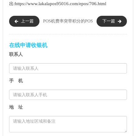
出:https://www.lakalapos95016.com/epos/706.html
上一篇
POS机费率突
带积分的POS
下一篇
然上涨能不能退回（POS机费率
机有哪些（没有积分的POS机能
上涨的解决方法）
不能刷）
在线申请收银机
联系人
手 机
地 址