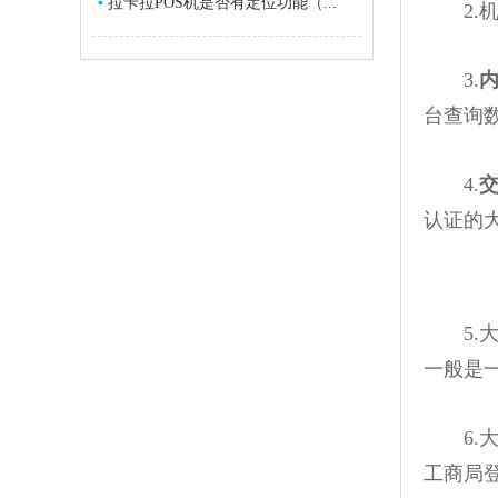
▪
拉卡拉POS机是否有定位功能（...
2.机
3.
台查询
4.
交
认证的
5.
一般是一
6.大
工商局