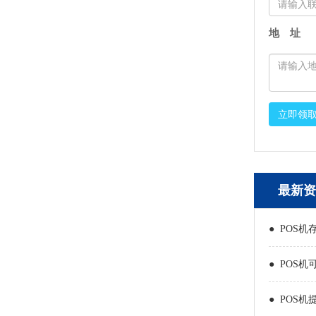
地 址
立即领
最新资
● POS机
● POS机
● POS机