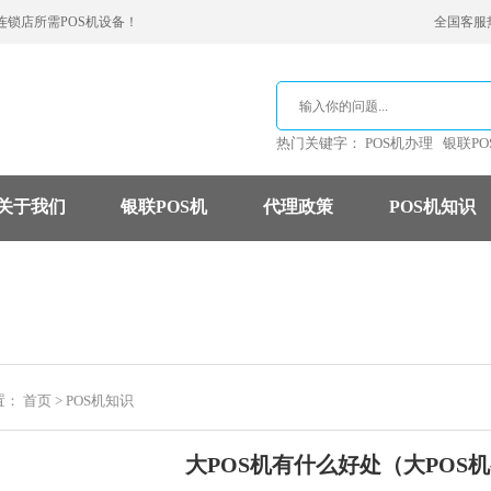
连锁店所需POS机设备！
全国客服热线
热门关键字：
POS机办理
银联PO
关于我们
银联POS机
代理政策
POS机知识
支付公司
POS机费率
信用卡
置：
首页
>
POS机知识
大POS机有什么好处（大POS