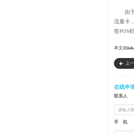
由于蓝
流量卡
签PO
本文由
lak
上一
在线申
联系人
手 机