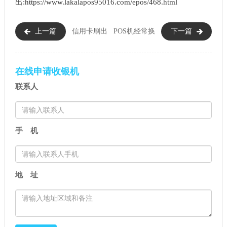
出:https://www.lakalapos95016.com/epos/468.html
上一篇
信用卡刷出
POS机经常换
下一篇
来可以马上还进去吗（信用卡
有没有影响（POS机经常更换有
刷后还款有影响吗）
什么后果）
在线申请收银机
联系人
手 机
地 址