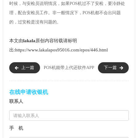
时候，与安检员说明情况，如果POS机过不了安检，要泠静处
理，配合安检员工作。非一般情况下，POS机都不会出问题
的，过安检是没有问题的。
本文由
lakala
原创内容转载请标明
出:https://www.lakalapos95016.com/epos/446.html
上一篇
POS机能带上
代还软件APP
下一篇
高铁吗（POS机可以过安检吗）
排名前十（信用卡代还软件推
荐）
在线申请收银机
联系人
手 机