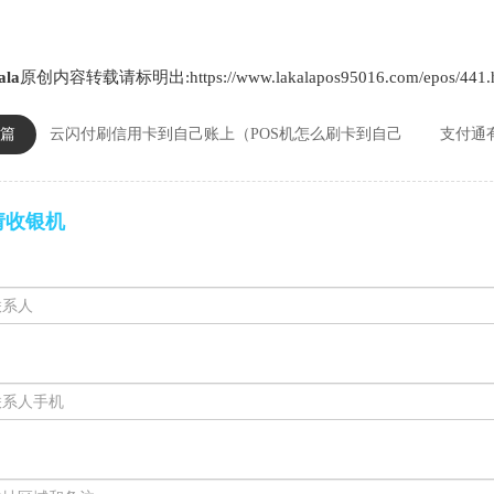
ala
原创内容转载请标明出:https://www.lakalapos95016.com/epos/441.
篇
云闪付刷信用卡到自己账上（POS机怎么刷卡到自己
支付通
请收银机