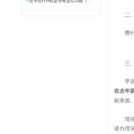
▪
拉卡拉POS机是否有定位功能（...
二、腾
腾付通
三、腾
早
在去年
刷承接
现在P
请办理