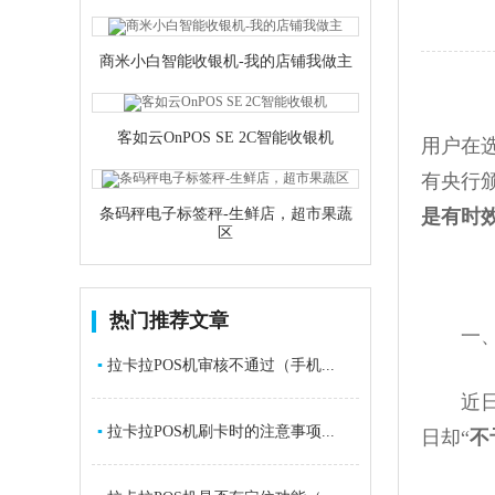
商米小白智能收银机-我的店铺我做主
客如云OnPOS SE 2C智能收银机
用户在
有央行
条码秤电子标签秤-生鲜店，超市果蔬
是有时
区
热门推荐文章
一、腾
▪
拉卡拉POS机审核不通过（手机...
近日，
▪
拉卡拉POS机刷卡时的注意事项...
日却“
不