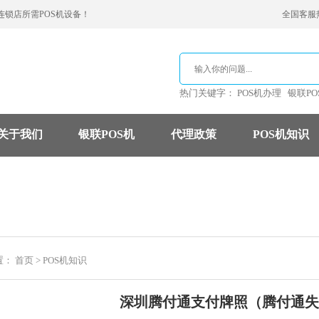
连锁店所需POS机设备！
全国客服热线
热门关键字：
POS机办理
银联PO
关于我们
银联POS机
代理政策
POS机知识
支付公司
POS机费率
信用卡
置：
首页
>
POS机知识
深圳腾付通支付牌照（腾付通失