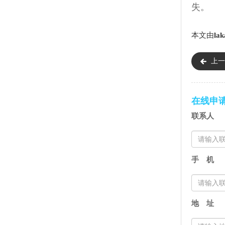
失。
本文由
lak
上一
账户）
在线申
联系人
手 机
地 址