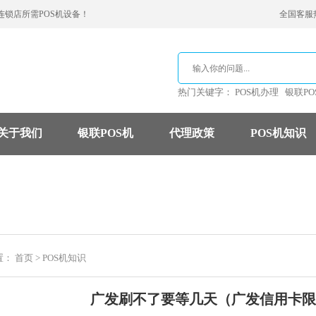
连锁店所需POS机设备！
全国客服热线
热门关键字：
POS机办理
银联PO
关于我们
银联POS机
代理政策
POS机知识
支付公司
POS机费率
信用卡
置：
首页
>
POS机知识
广发刷不了要等几天（广发信用卡限