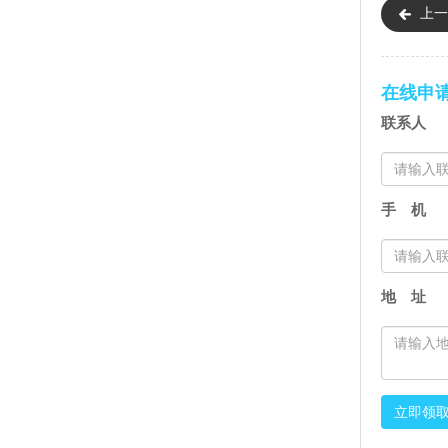
上一
在线申
联系人
手 机
地 址
立即领