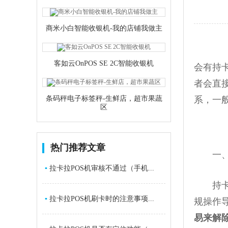
商米小白智能收银机-我的店铺我做主
客如云OnPOS SE 2C智能收银机
会
有持
者会直
条码秤电子标签秤-生鲜店，超市果蔬
系，一
区
热门推荐文章
一、广
▪
拉卡拉POS机审核不通过（手机...
持卡人
▪
拉卡拉POS机刷卡时的注意事项...
规操作
易来解