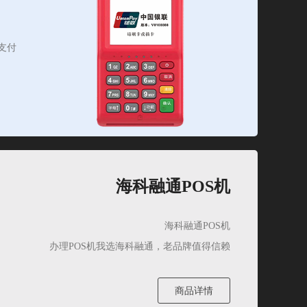
支付
海科融通POS机
海科融通POS机
办理POS机我选海科融通，老品牌值得信赖
商品详情