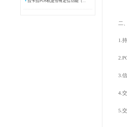
▪
拉卡拉POS机是否有定位功能（...
二、广
1.持
2.P
3.信
4.交
5.交