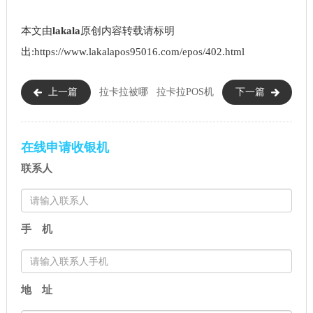
本文由
lakala
原创内容转载请标明
出:https://www.lakalapos95016.com/epos/402.html
上一篇
拉卡拉被哪
拉卡拉POS机
下一篇
几家银行拉黑名单（哪些信用
认证营业执照流程（商用POS机
卡不能刷拉卡拉）
的办理流程）
在线申请收银机
联系人
手 机
地 址