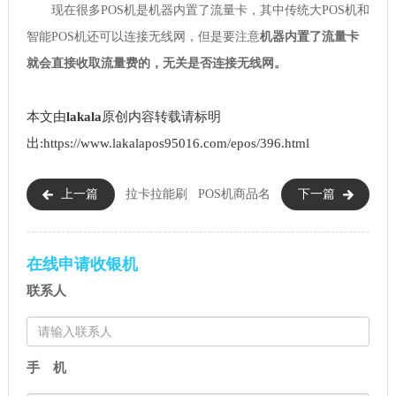
现在很多POS机是机器内置了流量卡，其中传统大POS机和
智能POS机还可以连接无线网，但是要注意
机器内置了流量卡
就会直接收取流量费的，无关是否连接无线网。
本文由
lakala
原创内容转载请标明
出:https://www.lakalapos95016.com/epos/396.html
上一篇
拉卡拉能刷
POS机商品名
下一篇
国外的卡吗（拉卡拉POS机可以
称应该填什么（POS机注册商户
刷哪些国外卡）
名怎么填）
在线申请收银机
联系人
手 机