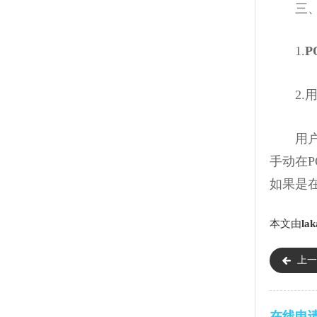
三、拉
1.
P
2.用
用户在
手动在
如果是
本文由
lak
上一
在线申