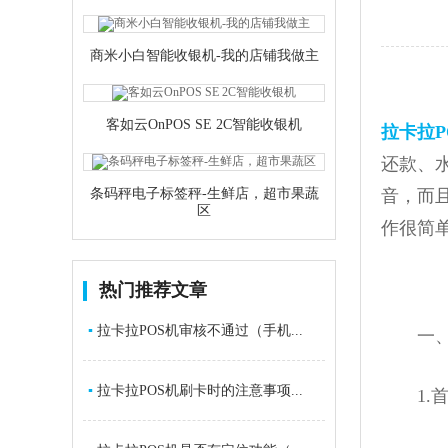
商米小白智能收银机-我的店铺我做主
客如云OnPOS SE 2C智能收银机
拉卡拉P
还款、
条码秤电子标签秤-生鲜店，超市果蔬
音，而
区
作很简
热门推荐文章
▪
拉卡拉POS机审核不通过（手机...
一、拉
▪
拉卡拉POS机刷卡时的注意事项...
1.首