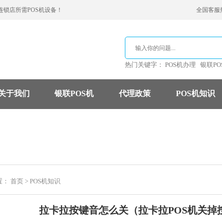
连锁店所需POS机设备！
全国客服热线
热门关键字：
POS机办理
银联PO
关于我们
银联POS机
代理政策
POS机知识
支付公司
POS机费率
信用卡
置：
首页
>
POS机知识
拉卡拉按键音怎么关（拉卡拉POS机关掉