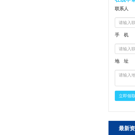
联系人
手 机
地 址
立即领
最新资