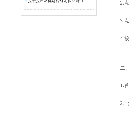
▪
拉卡拉POS机是否有定位功能（...
2.点
3.点击
4.按
二、拉
1.首
2、然