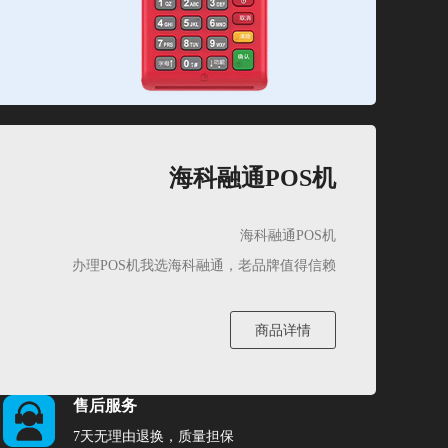
海科融通POS机
海科融通POS机
办理POS机我选海科融通，老品牌值得信赖
商品详情
售后服务
7天无理由退换，质量担保