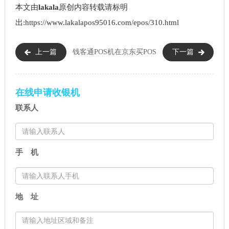
本文由
lakala
原创内容转载请标明
出:https://www.lakalapos95016.com/epos/310.html
上一篇
钱客通POS机
在京东买POS
下一篇
还能用吗（钱客通POS机安全
机安全吗（可以在网上买POS机
吗）
吗）
在线申请收银机
联系人
手 机
地 址