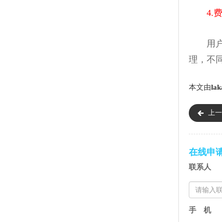
4.
用户可
理，不
本文由
lak
上一
在线申
联系人
手 机