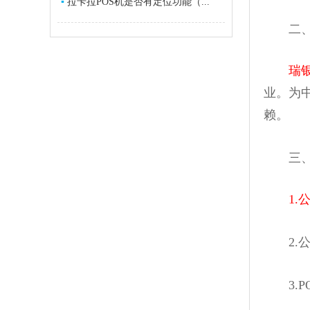
▪
拉卡拉POS机是否有定位功能（...
二、瑞
瑞
业。为
赖。
三、瑞
1
2.公
3.P