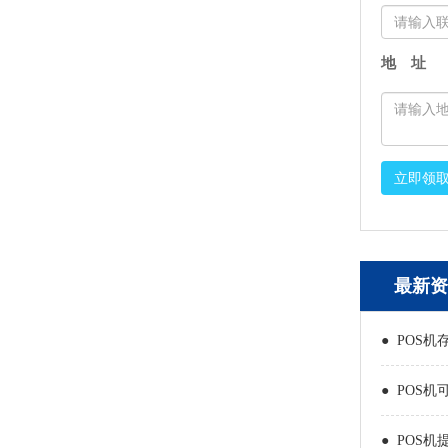
地 址
立即领
最新资
● POS机
● POS机
● POS机