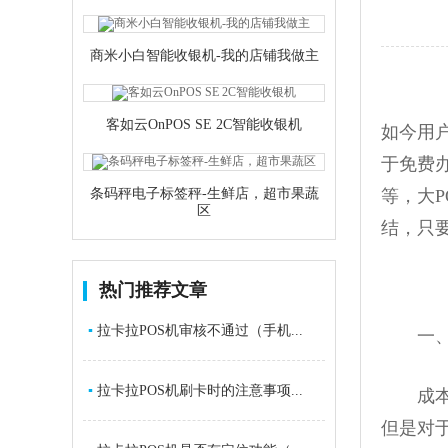
商米小白智能收银机-我的店铺我做主
客如云OnPOS SE 2C智能收银机
如今用
于免费办
条码秤电子标签秤-生鲜店，超市果蔬
等，大P
区
结，只
热门推荐文章
▪
拉卡拉POS机审核不通过（手机...
一、瑞
▪
拉卡拉POS机刷卡时的注意事项...
成本比较
但是对于