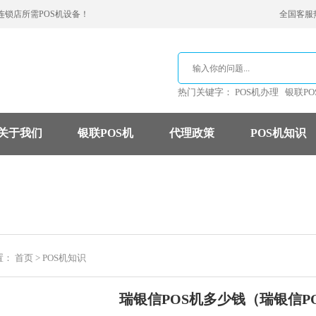
连锁店所需POS机设备！
全国客服热线
热门关键字：
POS机办理
银联PO
关于我们
银联POS机
代理政策
POS机知识
支付公司
POS机费率
信用卡
置：
首页
>
POS机知识
瑞银信POS机多少钱（瑞银信P