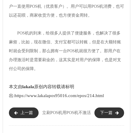
户一直使用POS机（优质客户）。用户可以用POS机消费，也可
以还花呗，商家收货方便，也方便资金周转。
POS机的到来，给很多人提供了便捷服务，也解决了很多
麻烦，比如，现在微信、支付宝都可以转账，但是在大额转账
时就会受到限制，那么拥有一台POS机就很方便了。那用户在
办理激活时是需要刷金的，这其实是对用户的保障，也是对支
付公司的保障。
本文由
lakala
原创内容转载请标明
出:https://www.lakalapos95016.com/epos/214.html
上一篇
立刷POS机用
POS机不激活
下一篇
不了什么原因（立刷POS机刷卡
说要扣信用分（POS机未激活影