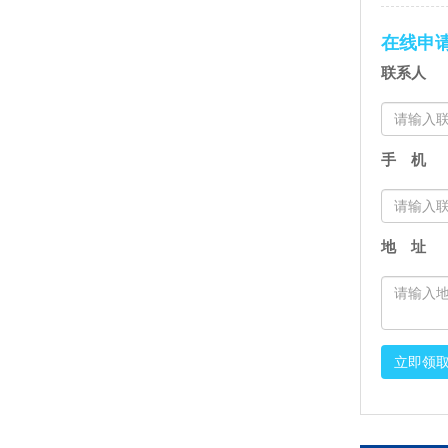
在线申
联系人
手 机
地 址
立即领