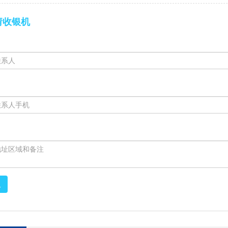
请收银机
取