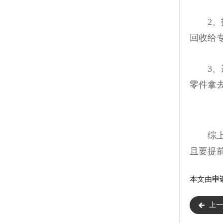
2、护
回收给
3、进
零件拿
综上所
且要提
本文由
申
上一