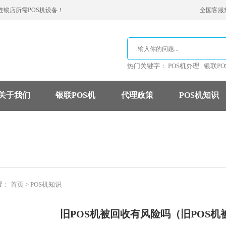
连锁店所需POS机设备！
全国客服热线
热门关键字：
POS机办理
银联PO
关于我们
银联POS机
代理政策
POS机知识
支付公司
POS机费率
信用卡
置：
首页
>
POS机知识
旧POS机被回收有风险吗（旧POS