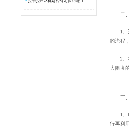
▪
拉卡拉POS机是否有定位功能（...
二、怎
1、选
的流程
2、在
大限度
三、旧
1、P
行再利