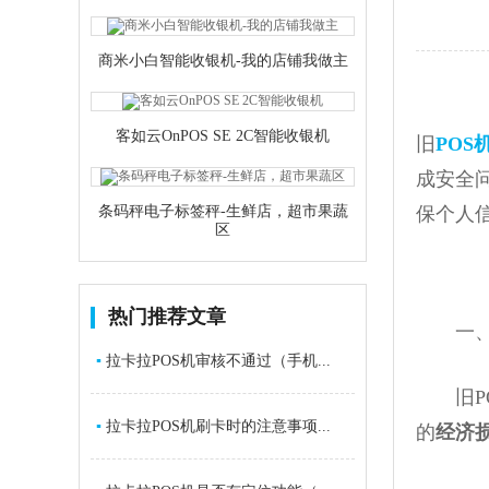
商米小白智能收银机-我的店铺我做主
客如云OnPOS SE 2C智能收银机
旧
POS
成安全
条码秤电子标签秤-生鲜店，超市果蔬
保个人
区
热门推荐文章
一、旧
▪
拉卡拉POS机审核不通过（手机...
旧PO
▪
拉卡拉POS机刷卡时的注意事项...
的
经济