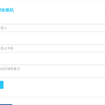
请收银机
取