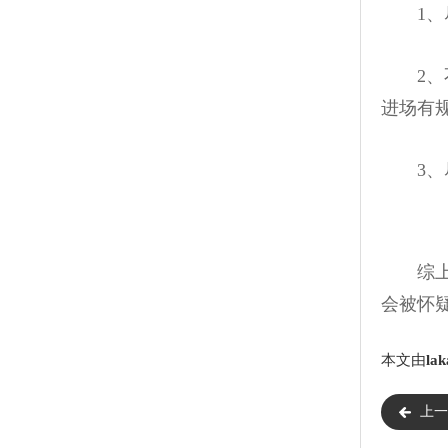
1、尽
2、不
进场有
3、尽
综上所
会被怀
本文由
lak
上一