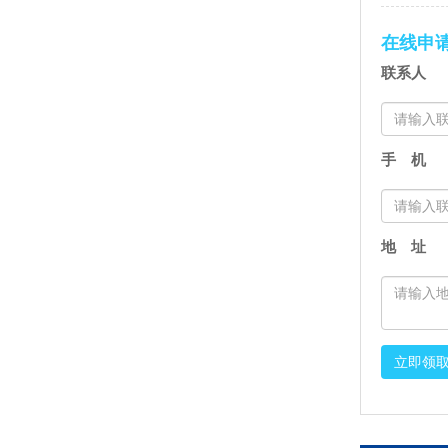
在线申
联系人
手 机
地 址
立即领