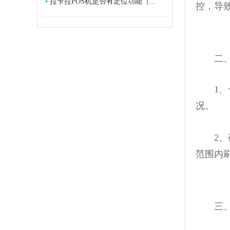
▪
拉卡拉POS机是否有定位功能（...
控，导
二、P
1、一
况。
2、夜
范围内
三、夜