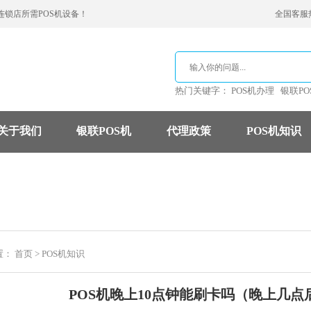
连锁店所需POS机设备！
全国客服热线
热门关键字：
POS机办理
银联PO
关于我们
银联POS机
代理政策
POS机知识
支付公司
POS机费率
信用卡
置：
首页
>
POS机知识
POS机晚上10点钟能刷卡吗（晚上几点